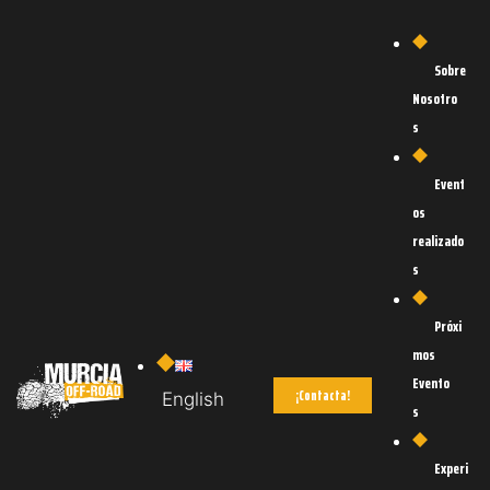
os
Sobre
Nosotro
s
Event
os
realizado
s
Próxi
mos
Evento
¡Contacta!
English
s
S
Experi