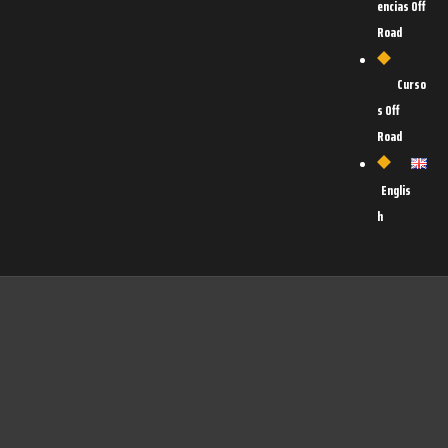
encias Off
Road
Curso
s Off
Road
Englis
h