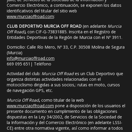
Comercio Electrónico, a continuación, se exponen los datos
identificativos del titular del sitio web
www.murciaoffroad.com
:
CLUB DEPORTIVO MURCIA OFF ROAD
(en adelante
Murcia
Off Road)
,
con CIF-G-73831885. Inscrita en el Registro de
Entidades Deportivas de la Región de Murcia con el Nº 3911.
Domicilio: Calle Río Mero, Nº 33, C.P. 30508 Molina de Segura
(Murcia)
info@murciaoffroad.com
669 095 651| Teléfono
Actividad del club:
Murcia Off Road
es un Club Deportivo que
organiza distintas actividades relacionadas con el
motociclismo dirigidas a sus socios,: rutas en moto, cursos
de navegación GPS, etc.
Murcia Off Road
,
como titular de la web
www.murciaoffroad.com
pone a disposición de los usuarios el
presente documento en cumplimiento de las obligaciones
dispuestas en la Ley 34/2002, de Servicios de la Sociedad de
la Información y del Comercio Electrónico (en adelante LSSI-
CE) entre otra normativa vigente, así́ como informar a todos