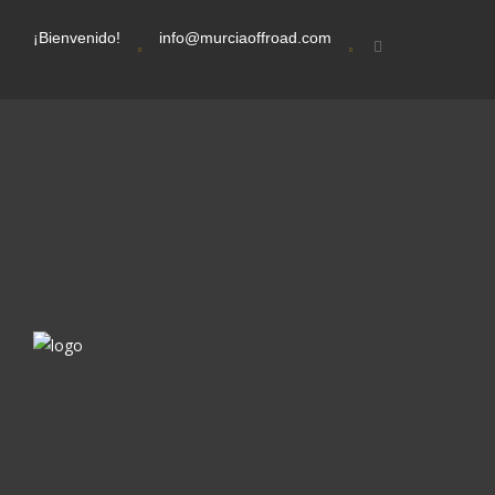
¡Bienvenido!
info@murciaoffroad.com
d
OAD