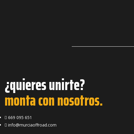
¿quieres unirte?
monta con nosotros.
669 095 651
info@murciaoffroad.com