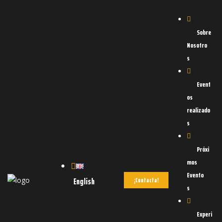
Sobre
Nosotro
s
Event
os
realizado
s
d
OAD
Próxi
mos
Evento
English
¡Contacta!
s
Experi