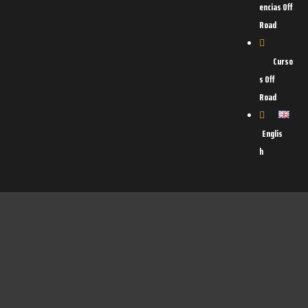
encias Off
Road
Curso
s Off
Road
Englis
h