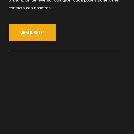
o anulación del evento. Cualquier duda podéis poneros en
contacto con nosotros:
¡INSCRÍBETE!