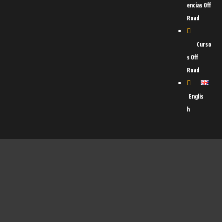
encias Off
Road
Curso
s Off
Road
Englis
h