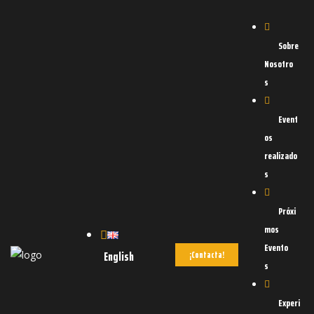
Sobre
Nosotro
s
Event
os
realizado
s
d
OAD
Próxi
mos
Evento
English
¡Contacta!
s
Experi