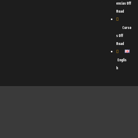
encias Off
Road
Curso
s Off
Road
Englis
h