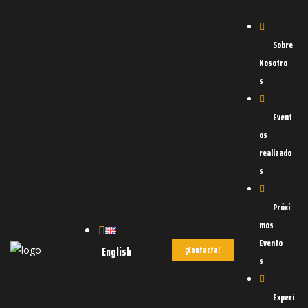
Sobre
Nosotro
s
Event
os
realizado
s
d
OAD
Próxi
mos
Evento
English
¡Contacta!
s
Experi