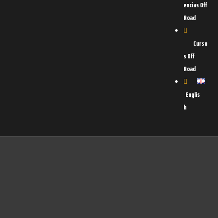
encias Off
Road
Curso
s Off
Road
Englis
h