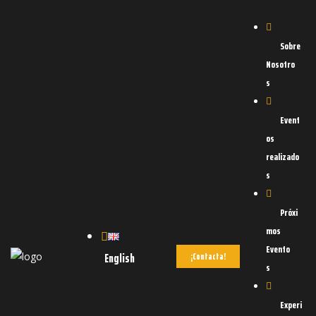
Sobre
Nosotro
s
Event
os
realizado
s
d
OAD
Próxi
mos
Evento
English
¡Contacta!
s
Experi